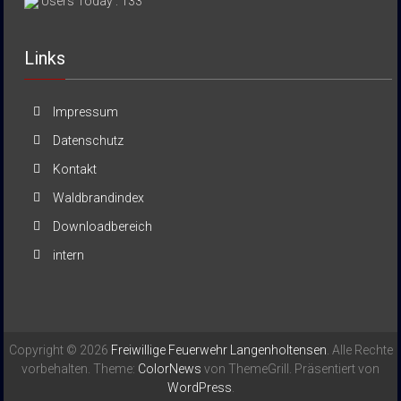
Users Today : 133
Links
Impressum
Datenschutz
Kontakt
Waldbrandindex
Downloadbereich
intern
Copyright © 2026
Freiwillige Feuerwehr Langenholtensen
. Alle Rechte
vorbehalten. Theme:
ColorNews
von ThemeGrill. Präsentiert von
WordPress
.