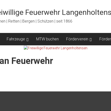
eiwillige Feuerwehr Langenholten
en | Retten | Bergen | Schützen | seit 1866
Fahrzeuge
MTW buchen
Förderverein
Förder
lan Feuerwehr