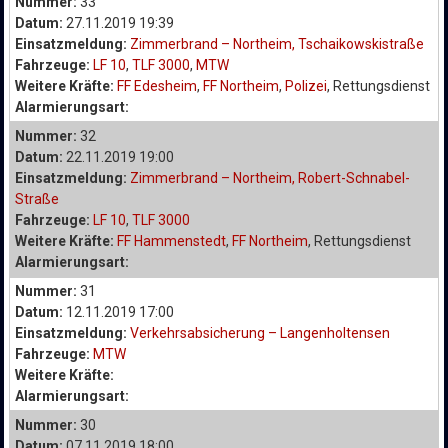
Nummer:
33
Datum:
27.11.2019 19:39
Einsatzmeldung:
Zimmerbrand – Northeim, Tschaikowskistraße
Fahrzeuge:
LF 10
,
TLF 3000
,
MTW
Weitere Kräfte:
FF Edesheim
,
FF Northeim
,
Polizei
, Rettungsdienst
Alarmierungsart:
Nummer:
32
Datum:
22.11.2019 19:00
Einsatzmeldung:
Zimmerbrand – Northeim, Robert-Schnabel-
Straße
Fahrzeuge:
LF 10
,
TLF 3000
Weitere Kräfte:
FF Hammenstedt
,
FF Northeim
, Rettungsdienst
Alarmierungsart:
Nummer:
31
Datum:
12.11.2019 17:00
Einsatzmeldung:
Verkehrsabsicherung – Langenholtensen
Fahrzeuge:
MTW
Weitere Kräfte:
Alarmierungsart:
Nummer:
30
Datum:
07.11.2019 18:00