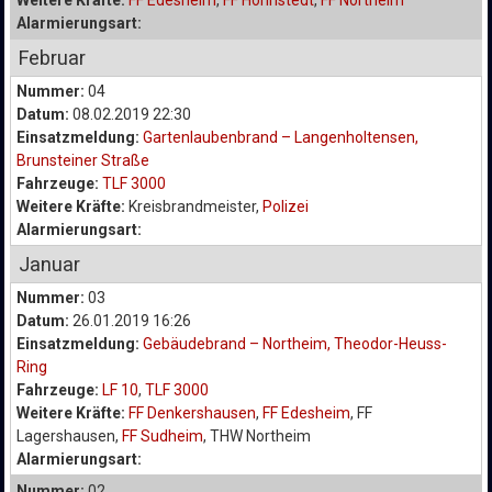
Weitere Kräfte:
FF Edesheim
,
FF Hohnstedt
,
FF Northeim
Alarmierungsart:
Februar
Nummer:
04
Datum:
08.02.2019 22:30
Einsatzmeldung:
Gartenlaubenbrand – Langenholtensen,
Brunsteiner Straße
Fahrzeuge:
TLF 3000
Weitere Kräfte:
Kreisbrandmeister,
Polizei
Alarmierungsart:
Januar
Nummer:
03
Datum:
26.01.2019 16:26
Einsatzmeldung:
Gebäudebrand – Northeim, Theodor-Heuss-
Ring
Fahrzeuge:
LF 10
,
TLF 3000
Weitere Kräfte:
FF Denkershausen
,
FF Edesheim
, FF
Lagershausen,
FF Sudheim
, THW Northeim
Alarmierungsart:
Nummer:
02