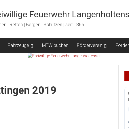
eiwillige Feuerwehr Langenholten
en | Retten | Bergen | Schützen | seit 1866
Fahrzeuge
MTW buchen
Förderverein
Förder
ttingen 2019