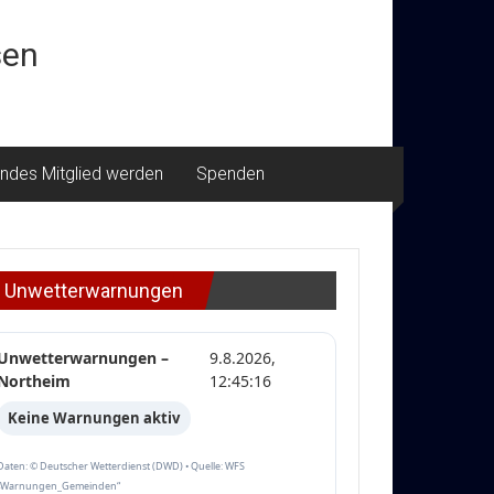
sen
ndes Mitglied werden
Spenden
Unwetterwarnungen
Unwetterwarnungen –
9.8.2026,
Northeim
12:45:16
Keine Warnungen aktiv
Daten: © Deutscher Wetterdienst (DWD) • Quelle: WFS
„Warnungen_Gemeinden“