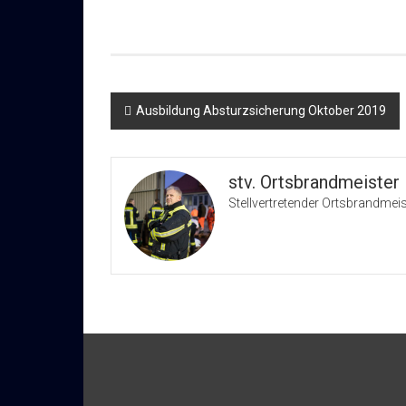
Beitragsnavigation
Ausbildung Absturzsicherung Oktober 2019
stv. Ortsbrandmeister
Stellvertretender Ortsbrandmeis