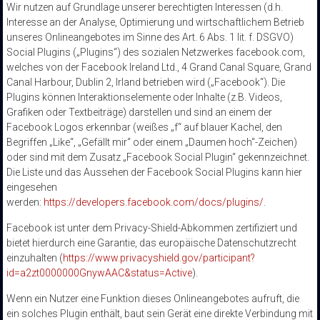
Wir nutzen auf Grundlage unserer berechtigten Interessen (d.h.
Interesse an der Analyse, Optimierung und wirtschaftlichem Betrieb
unseres Onlineangebotes im Sinne des Art. 6 Abs. 1 lit. f. DSGVO)
Social Plugins („Plugins“) des sozialen Netzwerkes facebook.com,
welches von der Facebook Ireland Ltd., 4 Grand Canal Square, Grand
Canal Harbour, Dublin 2, Irland betrieben wird („Facebook“). Die
Plugins können Interaktionselemente oder Inhalte (z.B. Videos,
Grafiken oder Textbeiträge) darstellen und sind an einem der
Facebook Logos erkennbar (weißes „f“ auf blauer Kachel, den
Begriffen „Like“, „Gefällt mir“ oder einem „Daumen hoch“-Zeichen)
oder sind mit dem Zusatz „Facebook Social Plugin“ gekennzeichnet.
Die Liste und das Aussehen der Facebook Social Plugins kann hier
eingesehen
werden:
https://developers.facebook.com/docs/plugins/
.
Facebook ist unter dem Privacy-Shield-Abkommen zertifiziert und
bietet hierdurch eine Garantie, das europäische Datenschutzrecht
einzuhalten (
https://www.privacyshield.gov/participant?
id=a2zt0000000GnywAAC&status=Active
).
Wenn ein Nutzer eine Funktion dieses Onlineangebotes aufruft, die
ein solches Plugin enthält, baut sein Gerät eine direkte Verbindung mit