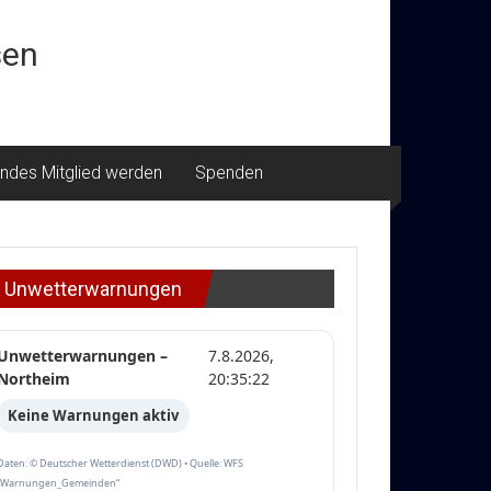
sen
ndes Mitglied werden
Spenden
Unwetterwarnungen
Unwetterwarnungen –
7.8.2026,
Northeim
20:35:22
Keine Warnungen aktiv
Daten: © Deutscher Wetterdienst (DWD) • Quelle: WFS
„Warnungen_Gemeinden“