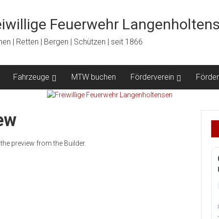
eiwillige Feuerwehr Langenholten
en | Retten | Bergen | Schützen | seit 1866
Fahrzeuge
MTW buchen
Förderverein
Förder
ew
the preview from the Builder.