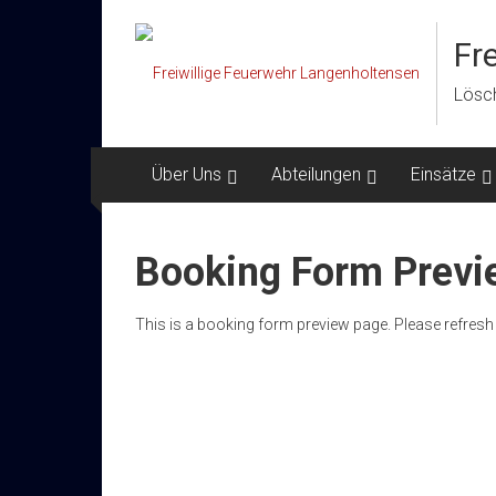
Zum
Inhalt
Fr
springen
Lösch
Über Uns
Abteilungen
Einsätze
Booking Form Previ
This is a booking form preview page. Please refresh 