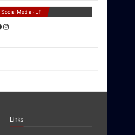
Social Media - JF
acebook
Instagram
Links