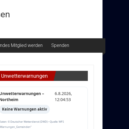
sen
ndes Mitglied werden
Spenden
Unwetterwarnungen
Unwetterwarnungen –
6.8.2026,
Northeim
12:04:53
Keine Warnungen aktiv
Daten: © Deutscher Wetterdienst (DWD) • Quelle: WFS
„Warnungen_Gemeinden“