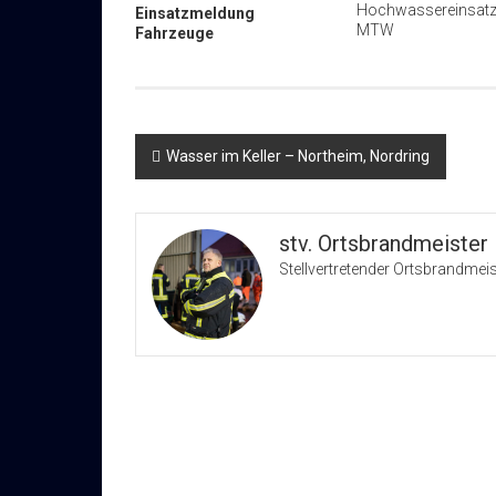
Hochwassereinsatz
Einsatzmeldung
MTW
Fahrzeuge
Beitragsnavigation
Wasser im Keller – Northeim, Nordring
stv. Ortsbrandmeister
Stellvertretender Ortsbrandmeis