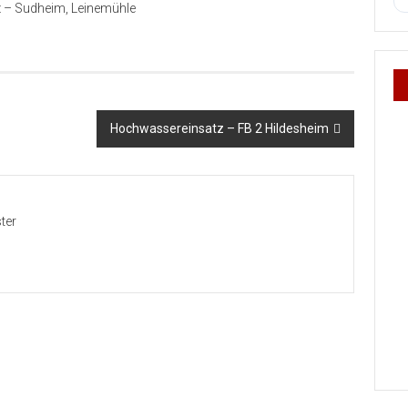
 – Sudheim, Leinemühle
Hochwassereinsatz – FB 2 Hildesheim
ter