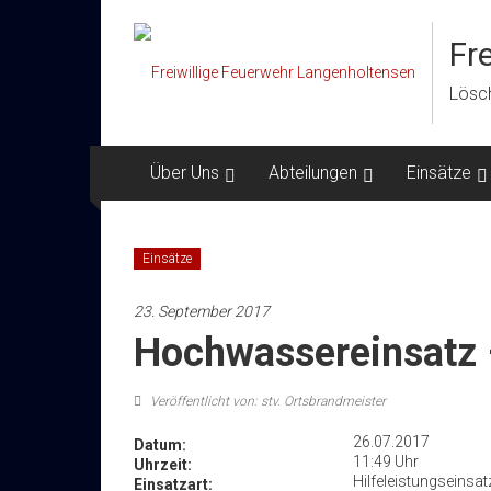
Zum
Inhalt
Fr
springen
Lösch
Über Uns
Abteilungen
Einsätze
Einsätze
23. September 2017
Hochwassereinsatz 
Veröffentlicht von: stv. Ortsbrandmeister
26.07.2017
Datum:
11:49 Uhr
Uhrzeit:
Hilfeleistungseinsat
Einsatzart: