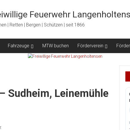
eiwillige Feuerwehr Langenholten
en | Retten | Bergen | Schützen | seit 1866
Fahrzeuge
MTW buchen
Förderverein
Förder
– Sudheim, Leinemühle
z