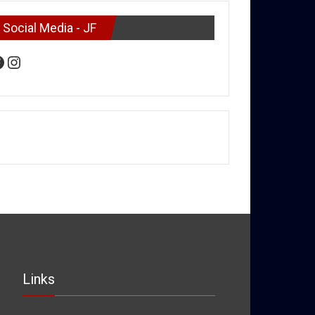
Social Media - JF
acebook
Instagram
Links