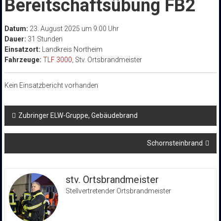
Bereitschaftsübung FB2
Datum:
23. August 2025 um 9:00 Uhr
Dauer:
31 Stunden
Einsatzort:
Landkreis Northeim
Fahrzeuge:
TLF 3000
, Stv. Ortsbrandmeister
Kein Einsatzbericht vorhanden
Beitragsnavigation
Zubringer ELW-Gruppe, Gebäudebrand
Schornsteinbrand
stv. Ortsbrandmeister
Stellvertretender Ortsbrandmeister