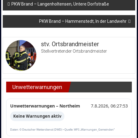
Beitragsnavigation
PKW Brand – Langenholtensen, Untere Dorfstraße
PKW Brand – Hammenstedt, In der Landwehr
stv. Ortsbrandmeister
Stellvertretender Ortsbrandmeister
Unwetterwarnungen
Unwetterwarnungen – Northeim
7.8.2026, 06:27:53
Keine Warnungen aktiv
Daten: © Deutscher Wetterdienst (DWD) • Quelle: WFS „Warnungen_Gemeinden“