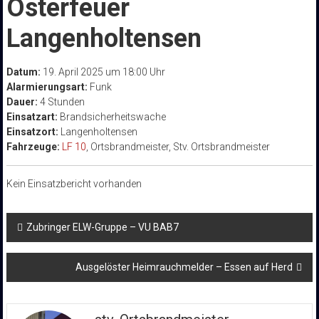
Osterfeuer
Langenholtensen
Datum:
19. April 2025 um 18:00 Uhr
Alarmierungsart:
Funk
Dauer:
4 Stunden
Einsatzart:
Brandsicherheitswache
Einsatzort:
Langenholtensen
Fahrzeuge:
LF 10
, Ortsbrandmeister, Stv. Ortsbrandmeister
Kein Einsatzbericht vorhanden
Beitragsnavigation
Zubringer ELW-Gruppe – VU BAB7
Ausgelöster Heimrauchmelder – Essen auf Herd