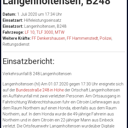
Langenholtensen, B248
Datum:
1. Juli 2020 um 17:34 Uhr
Einsatzart:
Hilfeleistungseinsatz
Einsatzort:
Langenholtensen, B248
Fahrzeuge:
LF 10
,
TLF 3000
,
MTW
Weitere Kräfte:
FF Denkershausen
,
FF Hammenstedt
,
Polizei
,
Rettungsdienst
Einsatzbericht:
Verkehrsunfall B 248
Langenholtensen
Langenholtensen
(hl)
Am 01.07.2020 gegen 17:30 Uhr ereignete sich
auf der
Bundesstraße 248 in Höhe
der Ortschaft Langenholtensen
ein Auffahrunfall mit zwei verletzten Personen. Am Ortsausgang in
Fahrtrichtung Wiebrechtshausen fuhr ein Citroën Lieferwagen aus
dem Raum Northeim auf einen Honda, ebenfalls aus dem Raum
Northeim, auf. In dem Honda wurde die 49-jährige Fahrerin aus
Northeim und in dem Citroën ein 22-jähriger Mann aus Einbeck
verletzt. Die Ortsfeuerwehr Langenholtensen wurdeüber Digitale