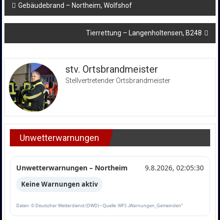
Beitragsnavigation
Gebäudebrand – Northeim, Wolfshof
Tierrettung – Langenholtensen, B248
stv. Ortsbrandmeister
Stellvertretender Ortsbrandmeister
Unwetterwarnungen
Unwetterwarnungen – Northeim
9.8.2026, 02:05:30
Keine Warnungen aktiv
Daten: © Deutscher Wetterdienst (DWD) • Quelle: WFS „Warnungen_Gemeinden“