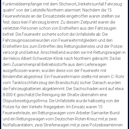
Funkmeldeempfänger mit dem Stichwort„Verkehrsunfall Fahrzeug
qualm“ von der Leitstelle Northeim alarmiert. Nachdem die 15
Feuerwehrleute an der Einsatzstelle eingetroffen waren stellten sie
fest, dass kein Fahrzeug brennt. Zu diesem Zeitpunkt waren die
verletzten Personen schon von Ersthelfern aus den Fahrzeugen
befreit. Die Feuerwehr sicherte sofort die Unfallstelle ab. Die
Fahrzeuginsassenwurden von Feuerwehrmitgliedern und den
Ersthelfern bis zum Eintreffen des Rettungsdienstes und der Polizei
versorgt und betreut. Anschließend wurden sie mit Rettungswagen in
die Helios Albert-Schweitzer-Klinik nach Northeim gebracht. Da bei
dem Zusammenprall Betriebsstoffe aus dem Lieferwagen
ausgeflossen waren, wurden diese von der Feuerwehr mit
Bindemittel abgestreut. Ein Feuerwehrmann stellte mit einem C- Rohr
vom Tanklöschfahrzeug den Brandschutz sicher. Danach wurden
die Fahrzeugbatterien abgeklemmt. Der Sachschaden wird auf etwa
8.000 € geschätzt.Die Reinigung der Straße übernahm eine
Ölspurbeseitigungsfirma. Die Unfallstelle wurde halbseitig von der
Polizei für den Verkehr freigegeben. Im Einsatz waren 15
Feuerwehrleute, ein Rettungswagen vom Arbeiter-Samariter-Bund
und ein Rettungswagen vom Deutschen-Roten-Kreuz mit je zwei
Notfallsanitätern, zwei Streifenwagen mit je zwei Polizeibeamtinnen