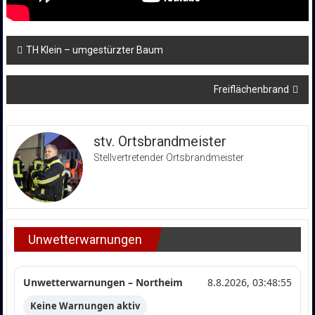
Beitragsnavigation
TH Klein – umgestürzter Baum
Freiflächenbrand
stv. Ortsbrandmeister
Stellvertretender Ortsbrandmeister
Unwetterwarnungen
Unwetterwarnungen – Northeim
8.8.2026, 03:48:55
Keine Warnungen aktiv