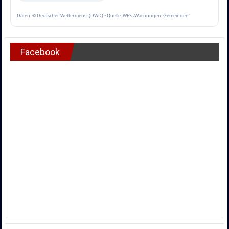
Daten: © Deutscher Wetterdienst (DWD) • Quelle: WFS „Warnungen_Gemeinden“
Facebook