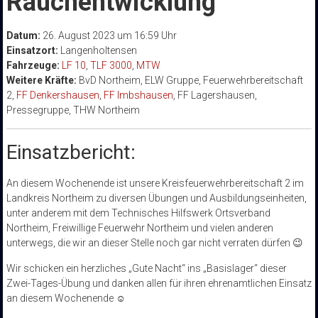
Rauchentwicklung
Datum:
26. August 2023 um 16:59 Uhr
Einsatzort:
Langenholtensen
Fahrzeuge:
LF 10
,
TLF 3000
,
MTW
Weitere Kräfte:
BvD Northeim, ELW Gruppe, Feuerwehrbereitschaft
2,
FF Denkershausen
,
FF Imbshausen
, FF Lagershausen,
Pressegruppe, THW Northeim
Einsatzbericht:
An diesem Wochenende ist unsere Kreisfeuerwehrbereitschaft 2 im
Landkreis Northeim zu diversen Übungen und Ausbildungseinheiten,
unter anderem mit dem Technisches Hilfswerk Ortsverband
Northeim, Freiwillige Feuerwehr Northeim und vielen anderen
unterwegs, die wir an dieser Stelle noch gar nicht verraten dürfen 😉
Wir schicken ein herzliches „Gute Nacht“ ins „Basislager“ dieser
Zwei-Tages-Übung und danken allen für ihren ehrenamtlichen Einsatz
an diesem Wochenende ☺️