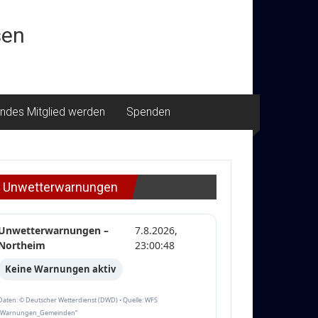
sen
ndes Mitglied werden
Spenden
Unwetterwarnungen
Unwetterwarnungen –
7.8.2026,
Northeim
23:00:48
Keine Warnungen aktiv
Daten: © Deutscher Wetterdienst (DWD) • Quelle: WFS
„Warnungen_Gemeinden“