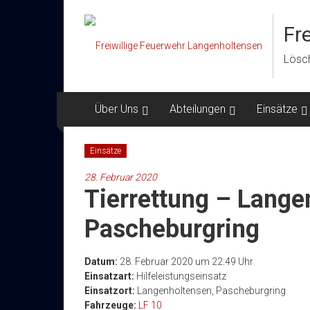
Zum
Inhalt
Fr
springen
Lösch
Über Uns
Abteilungen
Einsätze
Einsätze
28. Februar 2020
Tierrettung – Lange
Pascheburgring
Datum:
28. Februar 2020 um 22:49 Uhr
Einsatzart:
Hilfeleistungseinsatz
Einsatzort:
Langenholtensen, Pascheburgring
Fahrzeuge:
LF 10