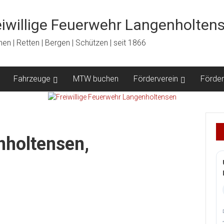
eiwillige Feuerwehr Langenholten
en | Retten | Bergen | Schützen | seit 1866
Fahrzeuge
MTW buchen
Förderverein
Förder
nholtensen,