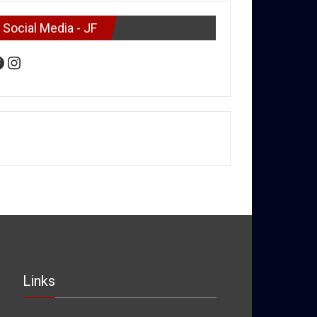
Social Media - JF
acebook
Instagram
Links