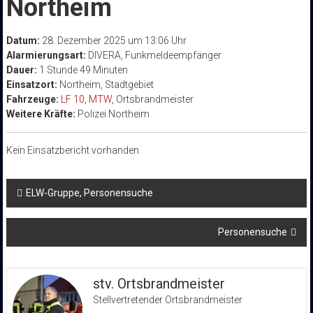
Northeim
Datum:
28. Dezember 2025 um 13:06 Uhr
Alarmierungsart:
DIVERA, Funkmeldeempfänger
Dauer:
1 Stunde 49 Minuten
Einsatzort:
Northeim, Stadtgebiet
Fahrzeuge:
LF 10
,
MTW
, Ortsbrandmeister
Weitere Kräfte:
Polizei Northeim
Kein Einsatzbericht vorhanden
Beitragsnavigation
ELW-Gruppe, Personensuche
Personensuche
stv. Ortsbrandmeister
Stellvertretender Ortsbrandmeister