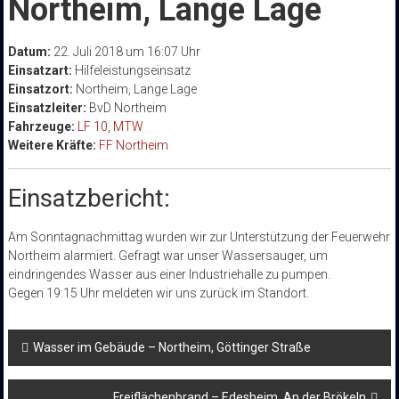
Northeim, Lange Lage
Datum:
22. Juli 2018 um 16:07 Uhr
Einsatzart:
Hilfeleistungseinsatz
Einsatzort:
Northeim, Lange Lage
Einsatzleiter:
BvD Northeim
Fahrzeuge:
LF 10
,
MTW
Weitere Kräfte:
FF Northeim
Einsatzbericht:
Am Sonntagnachmittag wurden wir zur Unterstützung der Feuerwehr
Northeim alarmiert. Gefragt war unser Wassersauger, um
eindringendes Wasser aus einer Industriehalle zu pumpen.
Gegen 19:15 Uhr meldeten wir uns zurück im Standort.
Beitragsnavigation
Wasser im Gebäude – Northeim, Göttinger Straße
Freiflächenbrand – Edesheim, An der Brökeln