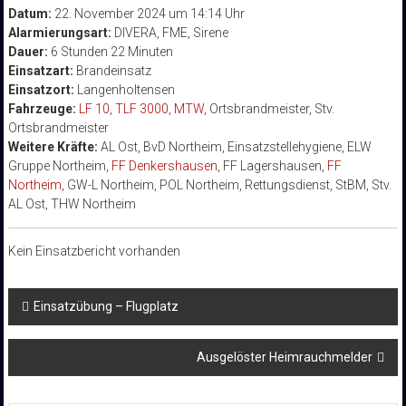
Datum:
22. November 2024 um 14:14 Uhr
Alarmierungsart:
DIVERA, FME, Sirene
Dauer:
6 Stunden 22 Minuten
Einsatzart:
Brandeinsatz
Einsatzort:
Langenholtensen
Fahrzeuge:
LF 10
,
TLF 3000
,
MTW
, Ortsbrandmeister, Stv.
Ortsbrandmeister
Weitere Kräfte:
AL Ost, BvD Northeim, Einsatzstellehygiene, ELW
Gruppe Northeim,
FF Denkershausen
, FF Lagershausen,
FF
Northeim
, GW-L Northeim, POL Northeim, Rettungsdienst, StBM, Stv.
AL Ost, THW Northeim
Kein Einsatzbericht vorhanden
Beitragsnavigation
Einsatzübung – Flugplatz
Ausgelöster Heimrauchmelder