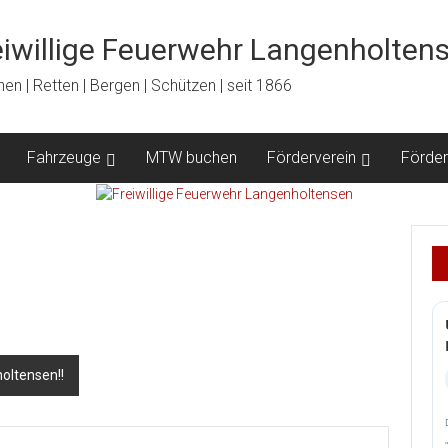
eiwillige Feuerwehr Langenholten
en | Retten | Bergen | Schützen | seit 1866
Fahrzeuge
MTW buchen
Förderverein
Förder
oltensen!!