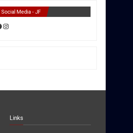
Social Media - JF
acebook
Instagram
Links