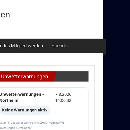
sen
ndes Mitglied werden
Spenden
Unwetterwarnungen
Unwetterwarnungen –
7.8.2026,
Northeim
14:06:32
Keine Warnungen aktiv
Daten: © Deutscher Wetterdienst (DWD) • Quelle: WFS
„Warnungen_Gemeinden“