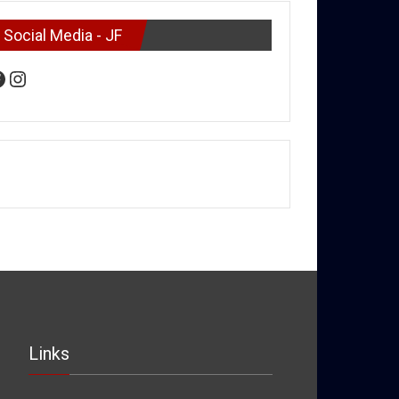
Social Media - JF
acebook
Instagram
Links