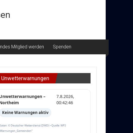
sen
ndes Mitglied werden
Spenden
Unwetterwarnungen
Unwetterwarnungen –
7.8.2026,
Northeim
00:42:46
Keine Warnungen aktiv
Daten: © Deutscher Wetterdienst (DWD) • Quelle: WFS
„Warnungen_Gemeinden“