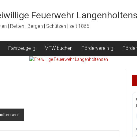
eiwillige Feuerwehr Langenholten
en | Retten | Bergen | Schützen | seit 1866
Fahrzeuge
MTW buchen
Förderverein
Förder
oltensen!!