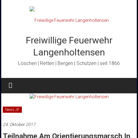
Zum
Inhalt
springen
Freiwillige Feuerwehr
Langenholtensen
Löschen | Retten | Bergen | Schützen | seit 1866
News JF
24. Oktober 2017
Teilnahme Am Orientierungsmarsch In