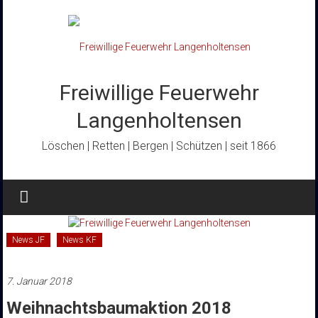
Zum
Inhalt
springen
Freiwillige Feuerwehr
Langenholtensen
Löschen | Retten | Bergen | Schützen | seit 1866
News JF
News KF
7. Januar 2018
Weihnachtsbaumaktion 2018