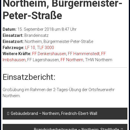
Northeim, Bürgermeister-
Peter-Straße
Datum:
15. September 2018 um 8:47 Uhr
Einsatzart:
Brandeinsatz
Einsatzort:
Northeim, Bürgermeister-Peter-Straße
Fahrzeuge:
LF 10
,
TLF 3000
Weitere Kräfte:
FF Denkershausen
,
FF Hammenstedt
,
FF
Imbshausen
, FF Lagershausen,
FF Northeim
, THW Northeim
Einsatzbericht:
Großübung im Rahmen der 2-Tages-Übung der Ortsfeuerwehr
Northeim.
Beitragsnavigation
Gebäudebrand – Northeim, Friedrich-Ebert-Wall
Brandsicherheitswache – Northeim, Stadthalle