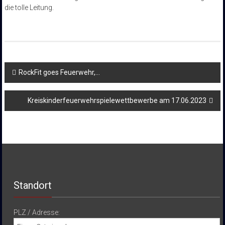
die tolle Leitung.
Beitragsnavigation
RockFit goes Feuerwehr,…
Kreiskinderfeuerwehrspielewettbewerbe am 17.06.2023
Standort
PLZ / Adresse: