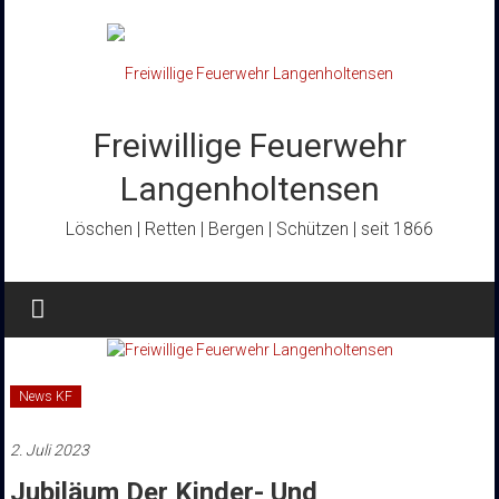
Zum
Inhalt
springen
Freiwillige Feuerwehr
Langenholtensen
Löschen | Retten | Bergen | Schützen | seit 1866
News KF
2. Juli 2023
Jubiläum Der Kinder- Und