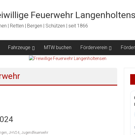
eiwillige Feuerwehr Langenholten
en | Retten | Bergen | Schützen | seit 1866
Fahrzeuge
MTW buchen
Förderverein
Förder
rwehr
2024
ngen
,
JHV24
,
Jugendfeuerwehr