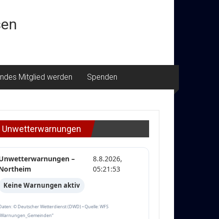
sen
ndes Mitglied werden
Spenden
Unwetterwarnungen
Unwetterwarnungen –
8.8.2026,
Northeim
05:21:53
Keine Warnungen aktiv
Daten: © Deutscher Wetterdienst (DWD) • Quelle: WFS
„Warnungen_Gemeinden“