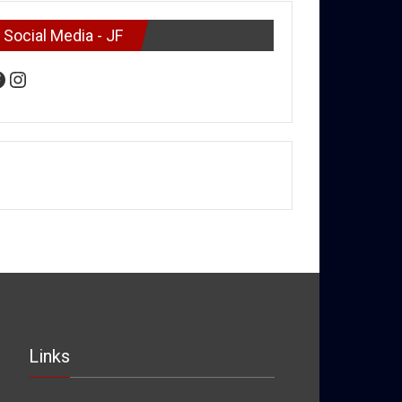
Social Media - JF
acebook
Instagram
Links