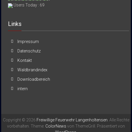
Users Today : 69
Links
Impressum
Datenschutz
Kontakt
Waldbrandindex
Downloadbereich
intern
Copyright © 2026
Freiwillige Feuerwehr Langenholtensen
. Alle Rechte
vorbehalten. Theme:
ColorNews
von ThemeGrill. Präsentiert von