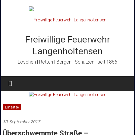
Zum
Inhalt
springen
Freiwillige Feuerwehr
Langenholtensen
Löschen | Retten | Bergen | Schützen | seit 1866
Einsätze
30. September 2017
Überschwemmte Straße –