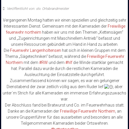
Veröffentlicht von: stv. Ortsbrandmeister
Vergangenen Montag hatten wir einen speziellen und gleichzeitig sehr
Interessanten Dienst. Gemeinsam mit den Kameraden der
Freiwillige
feuerwehr northeim
haben wir uns mit den Themen „Kettensägen“
und „Zugeinrichtungen mit Maschinellem Antrieb“ befasst und
unsere Ressourcen gebündelt um Hand in Hand zu arbeiten.
Die
Feuerwehr Langenholtensen
hat sich in kleinen Gruppen mit dem
Thema „Sägetechniken“ befasst, während die
Freiwillige Feuerwehr
Northeim
mit dem
#RW
und dem
#hlf
die Winde startklar gemacht
hat. Parallel dazu wurde durch die restlichen Kameraden die
Ausleuchtung der Einsatzstelle durchgeführt.
Zusammenfassend können wir sagen; es war ein gelungener
Dienstabend der zwar zeitlich völlig aus dem Ruder lief
, aber
unter´m Strich für alle Kameraden ein immenser Erfahrungszuwachs
war.
Der Abschluss fand bei Bratwurst und Co. im Feuerwehrhaus statt.
Danke an die Kameraden der
Freiwillige Feuerwehr Northeim
, an
unsere Gruppenführer für das ausarbeiten und besonders an alle
Teilgenommenen Kameraden beider Ortswehren.