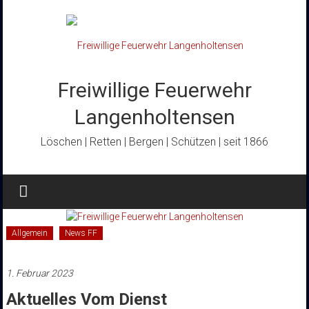
Zum
Inhalt
springen
Freiwillige Feuerwehr
Langenholtensen
Löschen | Retten | Bergen | Schützen | seit 1866
Allgemein
News FF
1. Februar 2023
Aktuelles Vom Dienst