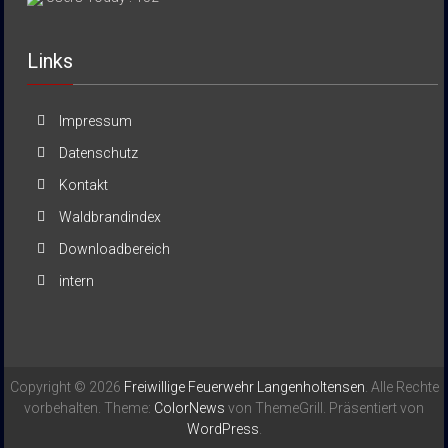
Links
Impressum
Datenschutz
Kontakt
Waldbrandindex
Downloadbereich
intern
Copyright © 2026
Freiwillige Feuerwehr Langenholtensen
. Alle Rechte
vorbehalten. Theme:
ColorNews
von ThemeGrill. Präsentiert von
WordPress
.