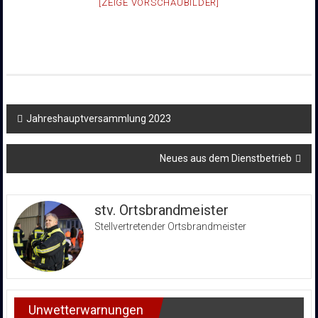
[ZEIGE VORSCHAUBILDER]
Beitragsnavigation
Jahreshauptversammlung 2023
Neues aus dem Dienstbetrieb
stv. Ortsbrandmeister
Stellvertretender Ortsbrandmeister
Unwetterwarnungen