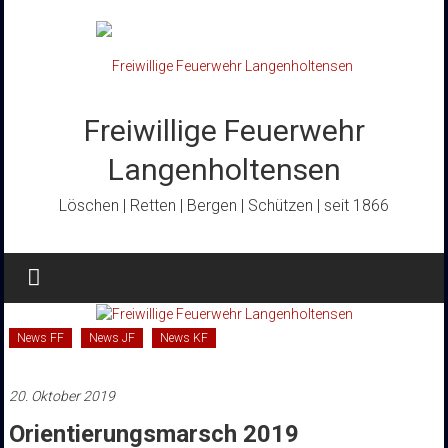
Zum
Inhalt
springen
Freiwillige Feuerwehr
Langenholtensen
Löschen | Retten | Bergen | Schützen | seit 1866
News FF
News JF
News KF
20. Oktober 2019
Orientierungsmarsch 2019